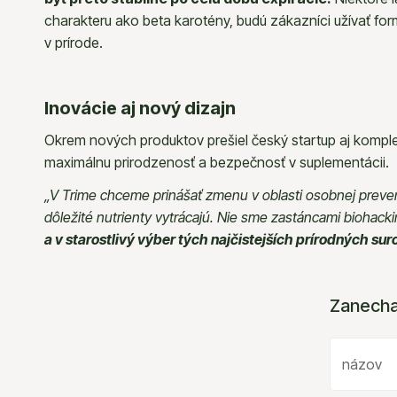
charakteru ako beta karotény, budú zákazníci užívať for
v prírode.
Inovácie aj nový dizajn
Okrem nových produktov prešiel český startup aj komple
maximálnu prirodzenosť a bezpečnosť v suplementácii.
„V Trime chceme prinášať zmenu v oblasti osobnej preven
dôležité nutrienty vytrácajú. Nie sme zastáncami biohack
a v starostlivý výber tých najčistejších prírodných s
Zanecha