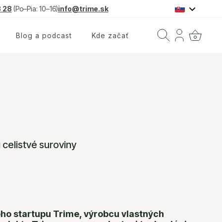
3 28
(Po–Pia: 10–16)
info@trime.sk
Tlačidlo 
Blog a podcast
Kde začať
Prihlásiť sa
Daily F20 Complex
Vitamín D3 + K2, 1000 IU D3 / 25 μg K2-
i celistvé suroviny
MK7
Kids Omega 3 + D3/K2
Omega-3 Cod Liver Oil
ého startupu Trime, výrobcu vlastných