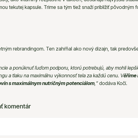
mou tekutej kapsule. Trime sa tým tiež snaží priblížiť pôvodným
tným rebrandingom. Ten zahŕňal ako nový dizajn, tak predovšetk
cie a ponúknuť ľuďom podporu, ktorú potrebujú, aby mohli lepši
ingu a tlaku na maximálnu výkonnosť tela za každú cenu. V
ěříme 
urovín s maximálnym nutričným potenciálom
,“
dodáva Kočí.
ť komentár