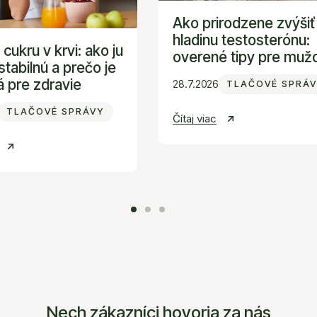
tipy
Ako prirodzene zvýšiť
pre
hladinu testosterónu:
mužov
 cukru v krvi: ako ju
overené tipy pre muž
stabilnú a prečo je
á pre zdravie
28.7.2026
TLAČOVÉ SPRÁ
TLAČOVÉ SPRÁVY
Čítaj viac
Nech zákazníci hovoria za nás