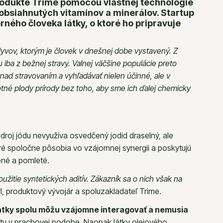
rodukte Trime pomocou vlastnej technológie
 obsiahnutých vitamínov a minerálov. Startup
rného človeka látky, o ktoré ho pripravuje
lyvov, ktorým je človek v dnešnej dobe vystavený. Z
iba z bežnej stravy. Valnej väčšine populácie preto
nad stravovaním a vyhľadávať nielen účinné, ale v
tné plody prírody bez toho, aby sme ich ďalej chemicky
droj jódu nevyužíva osvedčený jodid draselný, ale
oré spoločne pôsobia vo vzájomnej synergii a poskytujú
šené a pomleté.
itie syntetických aditív. Zákazník sa o nich však na
l, produktový vývojár a spoluzakladateľ Trime.
látky spolu môžu vzájomne interagovať a nemusia
litu v prachovej podobe. Naopak látky olejového