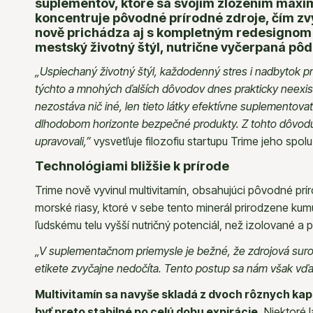
Zinok
suplementov, ktoré sa svojím zložením maxi
koncentruje pôvodné prírodné zdroje, čím zvy
Antioxidanty
nově prichádza aj s kompletným redesignom svo
mestský životný štýl, nutrične vyčerpaná pô
Železo
„Uspiechaný životný štýl, každodenný stres i nadbytok pr
Vitamín E
týchto a mnohých ďalších dôvodov dnes prakticky neexistu
Vápnik
nezostáva nič iné, len tieto látky efektívne suplementov
dlhodobom horizonte bezpečné produkty. Z tohto dôvodu v
Krvné testy
upravovali,”
vysvetľuje filozofiu startupu Trime jeho spol
Kolagény
Technológiami bližšie k prírode
Zobraziť všetko
Trime nově vyvinul multivitamín, obsahujúci pôvodné prí
morské riasy, ktoré v sebe tento minerál prirodzene kum
ľudskému telu vyšší nutričný potenciál, než izolované a p
„V suplementačnom priemysle je bežné, že zdrojová surov
etikete zvyčajne nedočíta. Tento postup sa nám však vď
Multivitamín sa navyše skladá z dvoch rôznych kap
byť preto stabilné po celú dobu expirácie.
Niektoré l