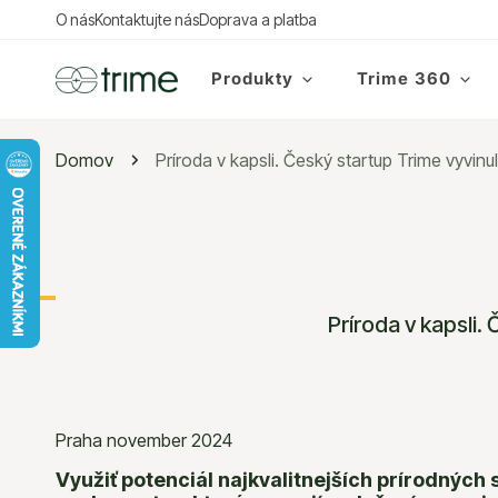
O nás
Kontaktujte nás
Doprava a platba
OČIŤ NA OBSAH
Produkty
Trime 360
Domov
Príroda v kapsli. Český startup Trime vyvinul
Multivitamín
Detské pr
Omega 3
Tehotné a 
Príroda v kapsli. 
Horčík
Plánovani
Vitamín D
Vegán
Vitamín K2
Pre všetký
Praha november 2024
Vitamín C
Využiť potenciál najkvalitnejších prírodných