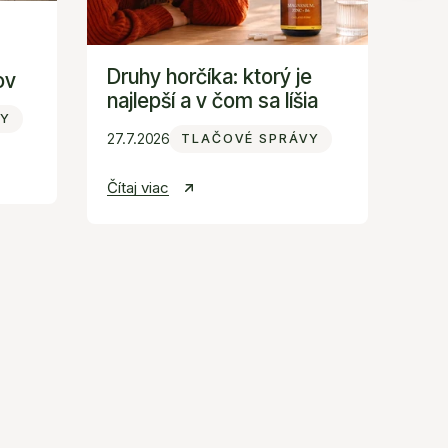
v
čom
sa
Druhy horčíka: ktorý je
ov
líšia
najlepší a v čom sa líšia
VY
27.7.2026
TLAČOVÉ SPRÁVY
Čítaj viac