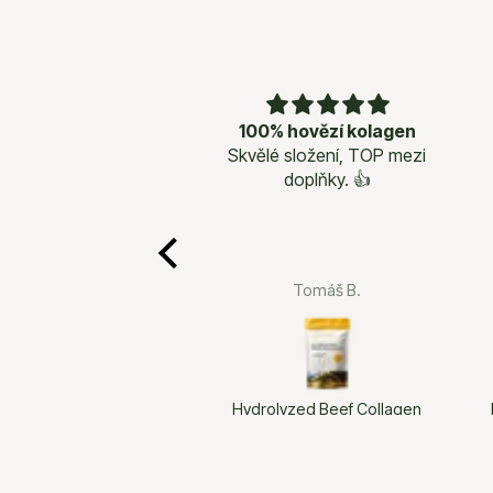
100% hovězí kolagen
Skvělé složení, TOP mezi
doplňky. 👍
Tomáš B.
Hydrolyzed Beef Collagen