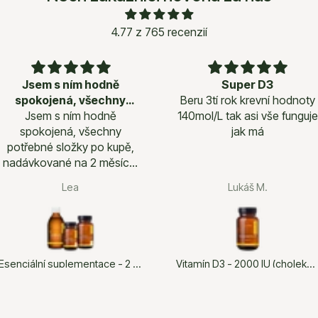
4.77
z 765 recenzií
Jsem s ním hodně
Super D3
spokojená, všechny
Beru 3tí rok krevní hodnoty
Jsem s ním hodně
potřebné
140mol/L tak asi vše funguje
spokojená, všechny
jak má
potřebné složky po kupě,
nadávkované na 2 měsíce,
dala jsem na recenzi od
Lea
Lukáš M.
Pavlínky z non toxic ♥ které
důvěřuji, takže jsem
přesvědčena, že moje tělo,
které již není nejmladší, tuto
skupinu produktů ocení.
Esenciální suplementace - 2 měsíce
Vitamín D3 - 2000 IU (cholekalciferol)