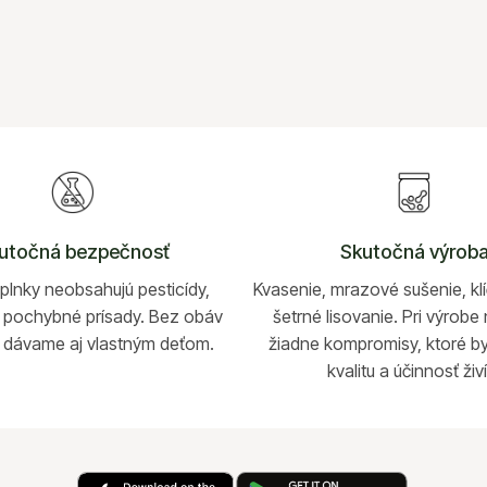
utočná bezpečnosť
Skutočná výrob
lnky neobsahujú pesticídy,
Kvasenie, mrazové sušenie, kl
ni pochybné prísady. Bez obáv
šetrné lisovanie. Pri výrob
o dávame aj vlastným deťom.
žiadne kompromisy, ktoré by
kvalitu a účinnosť živ