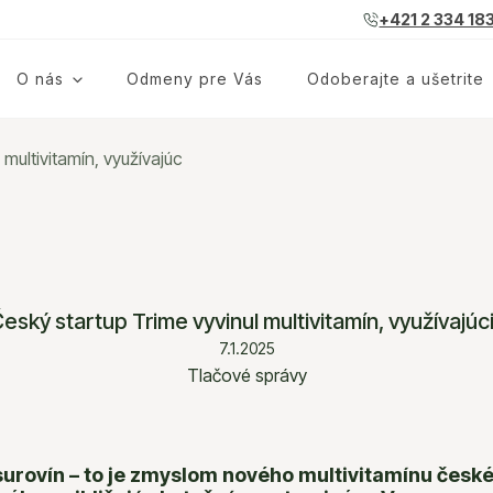
+421 2 334 18
O nás
Odmeny pre Vás
Odoberajte a ušetrite
 multivitamín, využívajúc
odukty
Najpredávanejšie
dojčiace
Krvné testy
Český startup Trime vyvinul multivitamín, využívajúc
e tehotenstva
Základná suplementácia
7.1.2025
Tlačové správy
Balíčky
ch
Darčekový poukaz
 surovín – to je zmyslom nového multivitamínu česk