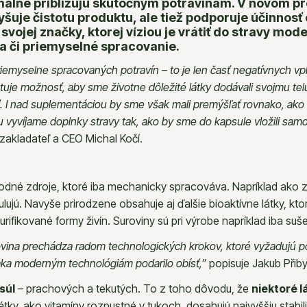
málne približujú skutočným potravinám. V novom p
šuje čistotu produktu, ale tiež podporuje účinnosť
jej značky, ktorej víziou je vrátiť do stravy mode
da či priemyselné spracovanie.
iemyselne spracovaných potravín – to je len časť negatívnych vp
je možnosť, aby sme životne dôležité látky dodávali svojmu telu 
ať. I nad suplementáciou by sme však mali premýšľať rovnako, ako 
yvíjame doplnky stravy tak, ako by sme do kapsule vložili samo
uzakladateľ a CEO Michal Kočí.
rodné zdroje, ktoré iba mechanicky spracováva. Napríklad ako z
ulujú. Navyše prirodzene obsahuje aj ďalšie
bioaktívne látky, kt
urifikované formy živín. Suroviny sú pri výrobe napríklad iba su
ina prechádza radom technologických krokov, ktoré vyžadujú použ
aka moderným technológiám podarilo obísť,”
popisuje Jakub Přiby
súl
– prachových a tekutých. To z toho dôvodu, že
niektoré 
átky, ako vitamíny rozpustné v tukoch, dosahujú najvyššiu stabi