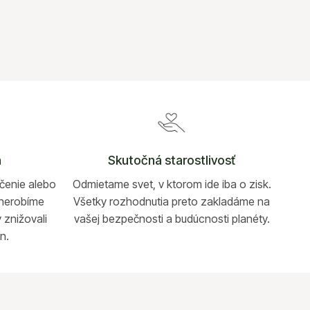
a
Skutočná starostlivosť
íčenie alebo
Odmietame svet, v ktorom ide iba o zisk.
e nerobíme
Všetky rozhodnutia preto zakladáme na
 znižovali
vašej bezpečnosti a budúcnosti planéty.
ín.