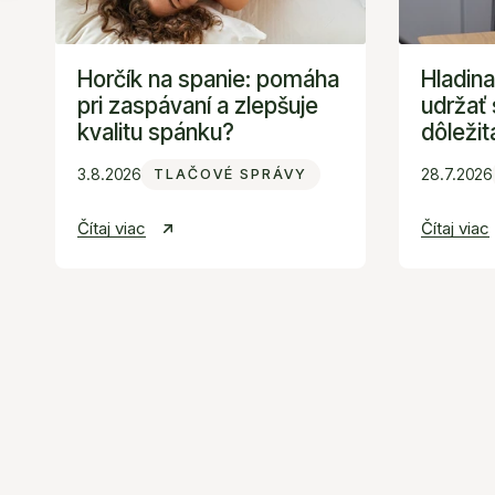
a
udržať
zlepšuje
stabilnú
kvalitu
a
Horčík na spanie: pomáha
Hladina
spánku?
prečo
pri zaspávaní a zlepšuje
udržať 
je
kvalitu spánku?
dôležit
dôležitá
3.8.2026
28.7.2026
TLAČOVÉ SPRÁVY
pre
zdravie
Čítaj viac
Čítaj viac