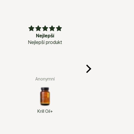
Nejlepší
Dobře se uží
Nejlepší produkt
Dobře se u
Anonymní
Irena Š.
Krill Oil+
Calcium + D3/K